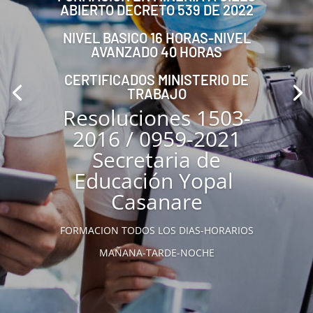
ABIERTO DECRETO 539 DE 2022
NIVEL BASICO 16 HORAS-NIVEL
AVANZADO 40 HORAS
CERTIFICADOS MINISTERIO DE
TRABAJO
Resoluciones 1503-
2016 / 0959-2021
Secretaria de
Educación Yopal
Casanare
FORMACION TODOS LOS DIAS-HORARIOS
MAÑANA-TARDE-NOCHE