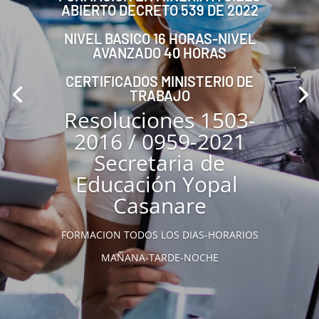
ABIERTO DECRETO 539 DE 2022
NIVEL BASICO 16 HORAS-NIVEL
AVANZADO 40 HORAS
CERTIFICADOS MINISTERIO DE
TRABAJO
Resoluciones 1503-
2016 / 0959-2021
Secretaria de
Educación Yopal
Casanare
FORMACION TODOS LOS DIAS-HORARIOS
MAÑANA-TARDE-NOCHE