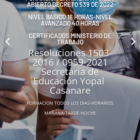
ABIERTO DECRETO 539 DE 2022
NIVEL BASICO 16 HORAS-NIVEL
AVANZADO 40 HORAS
CERTIFICADOS MINISTERIO DE
TRABAJO
Resoluciones 1503-
2016 / 0959-2021
Secretaria de
Educación Yopal
Casanare
FORMACION TODOS LOS DIAS-HORARIOS
MAÑANA-TARDE-NOCHE