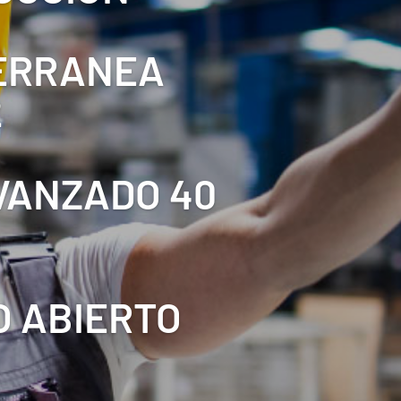
TERRANEA
2
AVANZADO 40
O ABIERTO