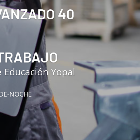
AVANZADO 40
 TRABAJO
e Educación Yopal
RDE-NOCHE