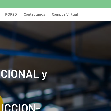
PQRSD
Contactanos
Campus Virtual
CIONAL y
UCCION-