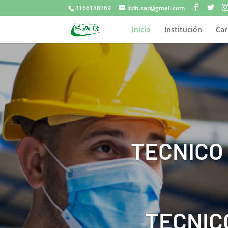
3166188769
itdh.sar@gmail.com
Inicio
Institución
Car
TECNICO
TECNIC