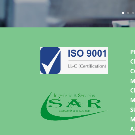
P
C
C
M
C
M
S
M
A