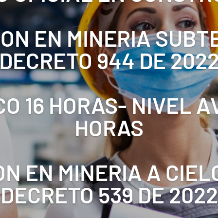
ON EN MINERIA SUB
DECRETO 944 DE 202
CO 16 HORAS- NIVEL 
HORAS
N EN MINERIA A CIEL
DECRETO 539 DE 2022