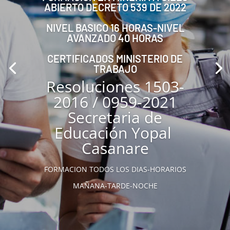
ABIERTO DECRETO 539 DE 2022
NIVEL BASICO 16 HORAS-NIVEL
AVANZADO 40 HORAS
CERTIFICADOS MINISTERIO DE
TRABAJO
Resoluciones 1503-
2016 / 0959-2021
Secretaria de
Educación Yopal
Casanare
FORMACION TODOS LOS DIAS-HORARIOS
MAÑANA-TARDE-NOCHE