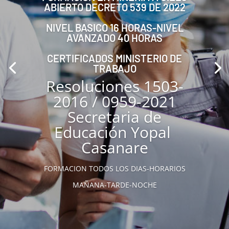
ABIERTO DECRETO 539 DE 2022
NIVEL BASICO 16 HORAS-NIVEL
AVANZADO 40 HORAS
CERTIFICADOS MINISTERIO DE
TRABAJO
Resoluciones 1503-
2016 / 0959-2021
Secretaria de
Educación Yopal
Casanare
FORMACION TODOS LOS DIAS-HORARIOS
MAÑANA-TARDE-NOCHE