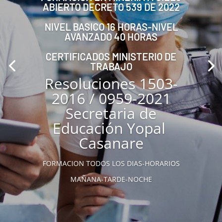
ABIERTO DECRETO 539 DE 2022
NIVEL BASICO 16 HORAS-NIVEL
AVANZADO 40 HORAS
CERTIFICADOS MINISTERIO DE
TRABAJO
Resoluciones 1503-
2016 / 0959-2021
Secretaria de
Educación Yopal
Casanare
FORMACION TODOS LOS DIAS-HORARIOS
MAÑANA-TARDE-NOCHE