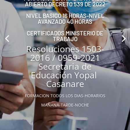
ABIERTO DECRETO 539 DE 2022
NIVEL BASICO 16 HORAS-NIVEL
AVANZADO 40 HORAS
CERTIFICADOS MINISTERIO DE
TRABAJO
Resoluciones 1503-
2016 / 0959-2021
Secretaria de
Educación Yopal
Casanare
FORMACION TODOS LOS DIAS-HORARIOS
MAÑANA-TARDE-NOCHE