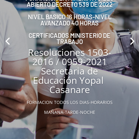
ABIERTO DECRETO 539 DE 2022
NIVEL BASICO 16 HORAS-NIVEL
AVANZADO 40 HORAS
CERTIFICADOS MINISTERIO DE
TRABAJO
Resoluciones 1503-
2016 / 0959-2021
Secretaria de
Educación Yopal
Casanare
FORMACION TODOS LOS DIAS-HORARIOS
MAÑANA-TARDE-NOCHE