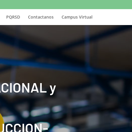
PQRSD
Contactanos
Campus Virtual
CIONAL y
UCCION-