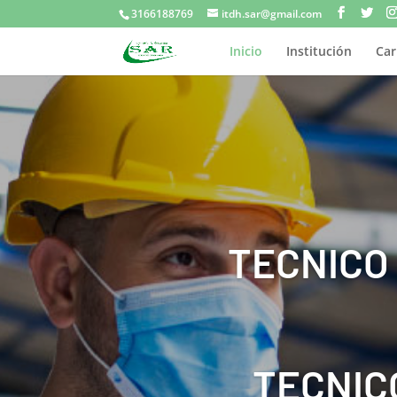
3166188769
itdh.sar@gmail.com
Inicio
Institución
Car
TECNICO
TECNIC