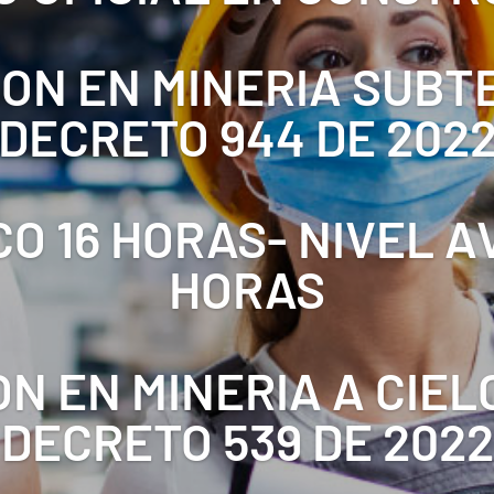
ON EN MINERIA SUB
DECRETO 944 DE 202
CO 16 HORAS- NIVEL 
HORAS
N EN MINERIA A CIEL
DECRETO 539 DE 2022