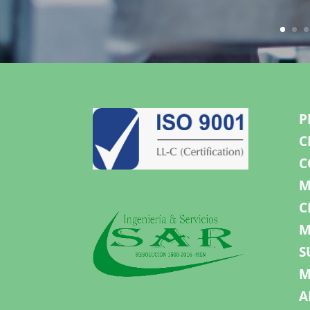
P
C
C
M
C
M
S
M
A