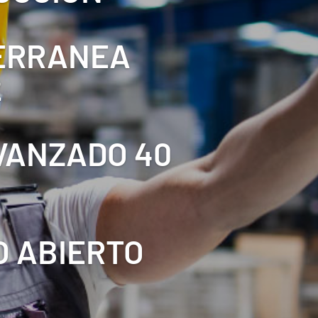
TERRANEA
2
AVANZADO 40
O ABIERTO