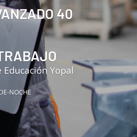
AVANZADO 40
 TRABAJO
e Educación Yopal
RDE-NOCHE