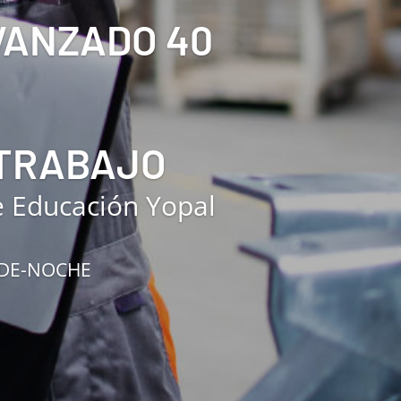
AVANZADO 40
 TRABAJO
e Educación Yopal
RDE-NOCHE