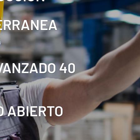
TERRANEA
2
AVANZADO 40
O ABIERTO