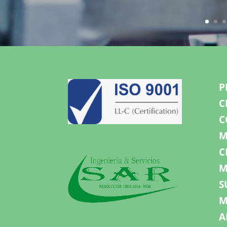
P
C
C
M
C
M
S
M
A