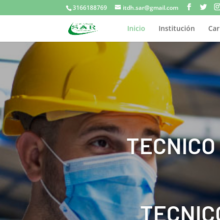
3166188769
itdh.sar@gmail.com
Inicio
Institución
Car
TECNICO
TECNIC