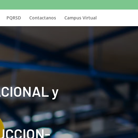
PQRSD
Contactanos
Campus Virtual
CIONAL y
UCCION-