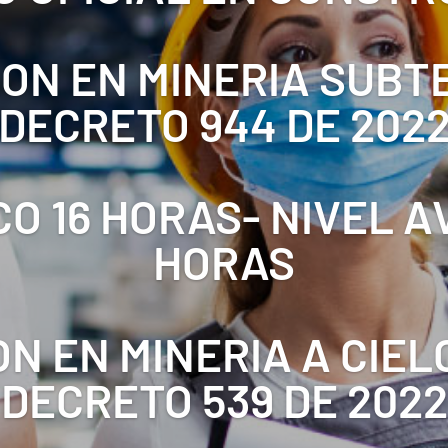
ON EN MINERIA SUB
DECRETO 944 DE 202
CO 16 HORAS- NIVEL 
HORAS
N EN MINERIA A CIEL
DECRETO 539 DE 2022