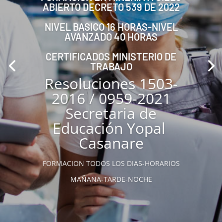
ABIERTO DECRETO 539 DE 2022
NIVEL BASICO 16 HORAS-NIVEL
AVANZADO 40 HORAS
CERTIFICADOS MINISTERIO DE
TRABAJO
Resoluciones 1503-
2016 / 0959-2021
Secretaria de
Educación Yopal
Casanare
FORMACION TODOS LOS DIAS-HORARIOS
MAÑANA-TARDE-NOCHE