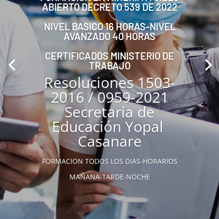
ABIERTO DECRETO 539 DE 2022
NIVEL BASICO 16 HORAS-NIVEL
AVANZADO 40 HORAS
CERTIFICADOS MINISTERIO DE
TRABAJO
Resoluciones 1503-
2016 / 0959-2021
Secretaria de
Educación Yopal
Casanare
FORMACION TODOS LOS DIAS-HORARIOS
MAÑANA-TARDE-NOCHE