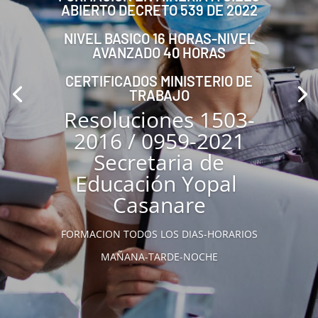
ABIERTO DECRETO 539 DE 2022
NIVEL BASICO 16 HORAS-NIVEL
AVANZADO 40 HORAS
CERTIFICADOS MINISTERIO DE
TRABAJO
Resoluciones 1503-
2016 / 0959-2021
Secretaria de
Educación Yopal
Casanare
FORMACION TODOS LOS DIAS-HORARIOS
MAÑANA-TARDE-NOCHE