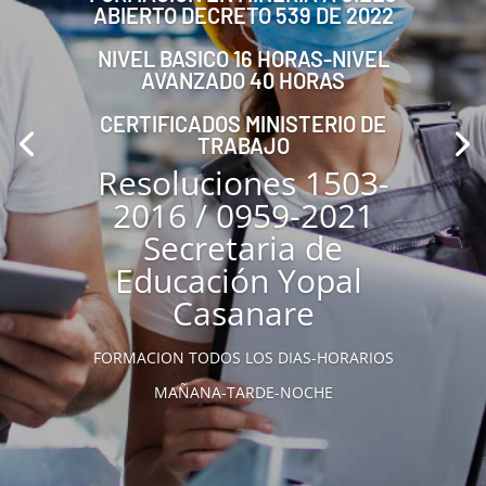
ABIERTO DECRETO 539 DE 2022
NIVEL BASICO 16 HORAS-NIVEL
AVANZADO 40 HORAS
CERTIFICADOS MINISTERIO DE
TRABAJO
Resoluciones 1503-
2016 / 0959-2021
Secretaria de
Educación Yopal
Casanare
FORMACION TODOS LOS DIAS-HORARIOS
MAÑANA-TARDE-NOCHE