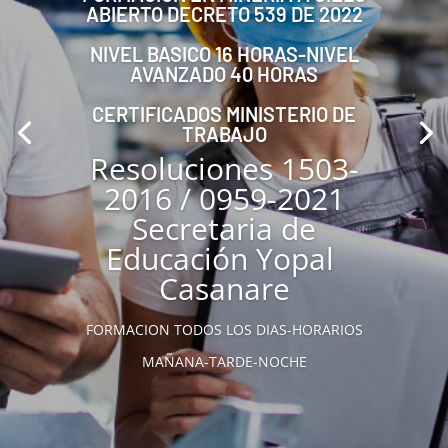
ABIERTO DECRETO 539 DE 2022
NIVEL BASICO 16 HORAS-NIVEL
AVANZADO 40 HORAS
CERTIFICADOS MINISTERIO DE
TRABAJO
Resoluciones 1503-
2016 / 0959-2021
Secretaria de
Educación Yopal
Casanare
FORMACION TODOS LOS DIAS-HORARIOS
MAÑANA-TARDE-NOCHE