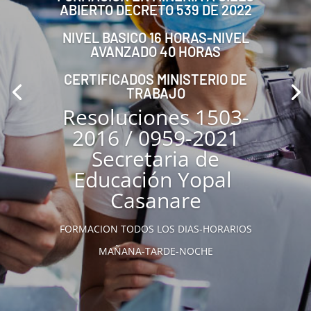
ABIERTO DECRETO 539 DE 2022
NIVEL BASICO 16 HORAS-NIVEL
AVANZADO 40 HORAS
CERTIFICADOS MINISTERIO DE
TRABAJO
Resoluciones 1503-
2016 / 0959-2021
Secretaria de
Educación Yopal
Casanare
FORMACION TODOS LOS DIAS-HORARIOS
MAÑANA-TARDE-NOCHE