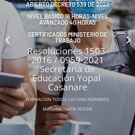
ABIERTO DECRETO 539 DE 2022
NIVEL BASICO 16 HORAS-NIVEL
AVANZADO 40 HORAS
CERTIFICADOS MINISTERIO DE
TRABAJO
Resoluciones 1503-
2016 / 0959-2021
Secretaria de
Educación Yopal
Casanare
FORMACION TODOS LOS DIAS-HORARIOS
MAÑANA-TARDE-NOCHE