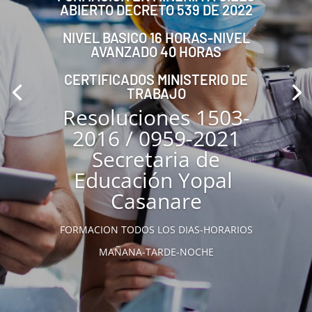
ABIERTO DECRETO 539 DE 2022
NIVEL BASICO 16 HORAS-NIVEL
AVANZADO 40 HORAS
CERTIFICADOS MINISTERIO DE
TRABAJO
Resoluciones 1503-
2016 / 0959-2021
Secretaria de
Educación Yopal
Casanare
FORMACION TODOS LOS DIAS-HORARIOS
MAÑANA-TARDE-NOCHE