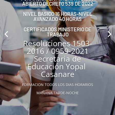
ABIERTO DECRETO 539 DE 2022
NIVEL BASICO 16 HORAS-NIVEL
AVANZADO 40 HORAS
CERTIFICADOS MINISTERIO DE
TRABAJO
Resoluciones 1503-
2016 / 0959-2021
Secretaria de
Educación Yopal
Casanare
FORMACION TODOS LOS DIAS-HORARIOS
MAÑANA-TARDE-NOCHE