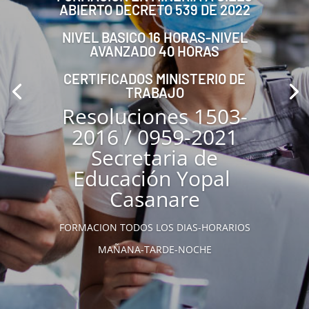
ABIERTO DECRETO 539 DE 2022
NIVEL BASICO 16 HORAS-NIVEL
AVANZADO 40 HORAS
CERTIFICADOS MINISTERIO DE
TRABAJO
Resoluciones 1503-
2016 / 0959-2021
Secretaria de
Educación Yopal
Casanare
FORMACION TODOS LOS DIAS-HORARIOS
MAÑANA-TARDE-NOCHE