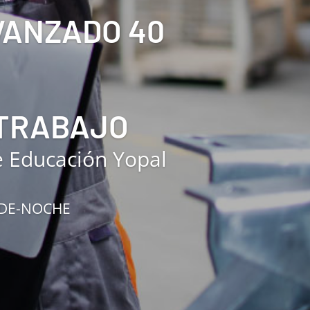
AVANZADO 40
 TRABAJO
e Educación Yopal
RDE-NOCHE