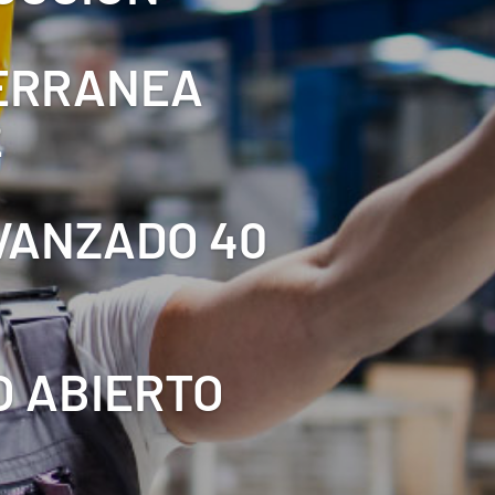
TERRANEA
2
AVANZADO 40
O ABIERTO