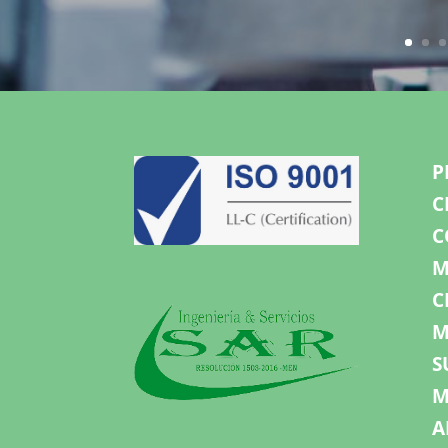
P
C
C
M
C
M
S
M
A