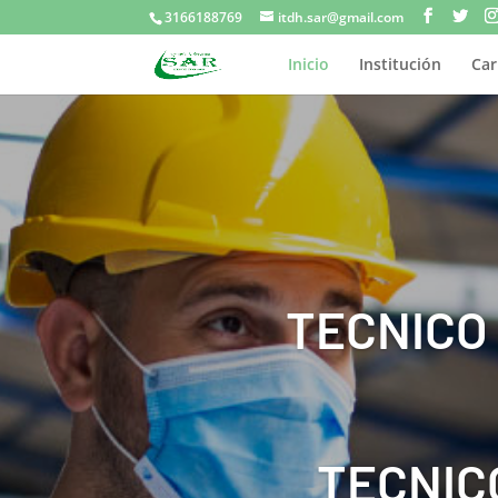
3166188769
itdh.sar@gmail.com
Inicio
Institución
Car
TECNICO
TECNIC