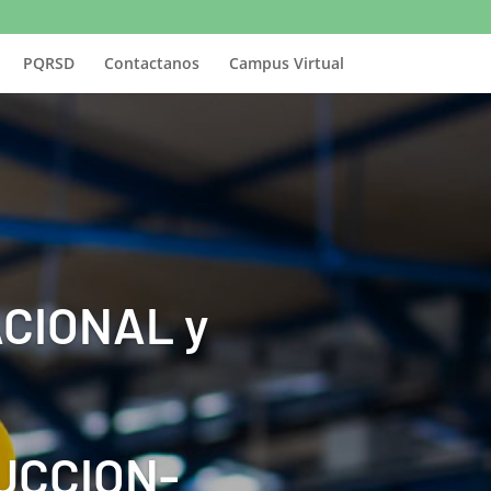
PQRSD
Contactanos
Campus Virtual
CIONAL y
UCCION-