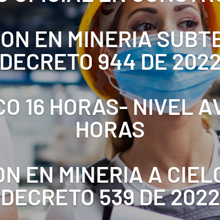
ON EN MINERIA SUB
DECRETO 944 DE 202
CO 16 HORAS- NIVEL 
HORAS
N EN MINERIA A CIEL
DECRETO 539 DE 2022