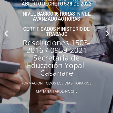
ABIERTO DECRETO 539 DE 2022
NIVEL BASICO 16 HORAS-NIVEL
AVANZADO 40 HORAS
CERTIFICADOS MINISTERIO DE
TRABAJO
Resoluciones 1503-
2016 / 0959-2021
Secretaria de
Educación Yopal
Casanare
FORMACION TODOS LOS DIAS-HORARIOS
MAÑANA-TARDE-NOCHE