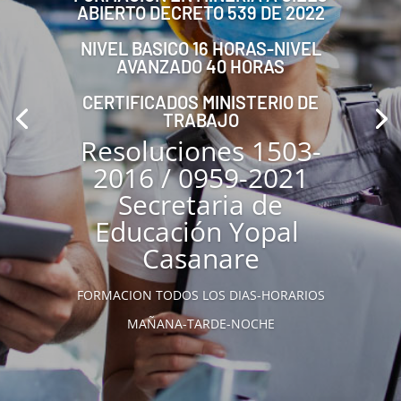
ABIERTO DECRETO 539 DE 2022
NIVEL BASICO 16 HORAS-NIVEL
AVANZADO 40 HORAS
CERTIFICADOS MINISTERIO DE
TRABAJO
Resoluciones 1503-
2016 / 0959-2021
Secretaria de
Educación Yopal
Casanare
FORMACION TODOS LOS DIAS-HORARIOS
MAÑANA-TARDE-NOCHE