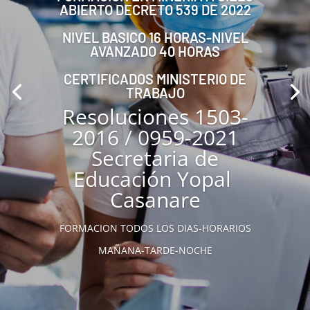
ABIERTO DECRETO 539 DE 2022
NIVEL BASICO 16 HORAS-NIVEL
AVANZADO 40 HORAS
CERTIFICADOS MINISTERIO DE
TRABAJO
Resoluciones 1503-
2016 / 0959-2021
Secretaria de
Educación Yopal
Casanare
FORMACION TODOS LOS DIAS-HORARIOS
MAÑANA-TARDE-NOCHE