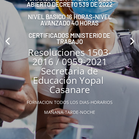
ABIERTO DECRETO 539 DE 2022
NIVEL BASICO 16 HORAS-NIVEL
AVANZADO 40 HORAS
CERTIFICADOS MINISTERIO DE
TRABAJO
Resoluciones 1503-
2016 / 0959-2021
Secretaria de
Educación Yopal
Casanare
FORMACION TODOS LOS DIAS-HORARIOS
MAÑANA-TARDE-NOCHE