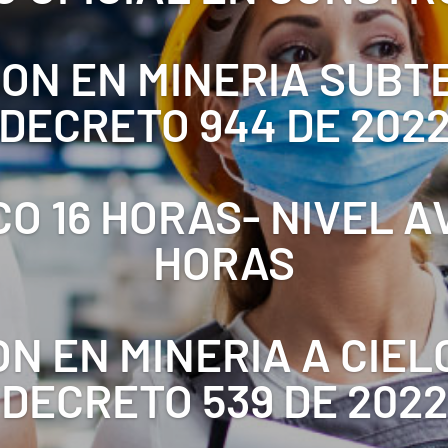
ON EN MINERIA SUB
DECRETO 944 DE 202
CO 16 HORAS- NIVEL 
HORAS
N EN MINERIA A CIEL
DECRETO 539 DE 2022