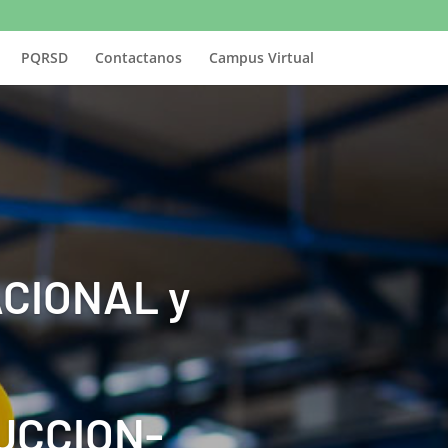
PQRSD
Contactanos
Campus Virtual
CIONAL y
UCCION-