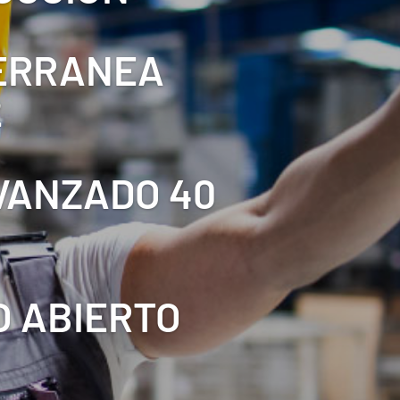
TERRANEA
2
AVANZADO 40
O ABIERTO