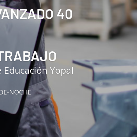
AVANZADO 40
 TRABAJO
e Educación Yopal
RDE-NOCHE