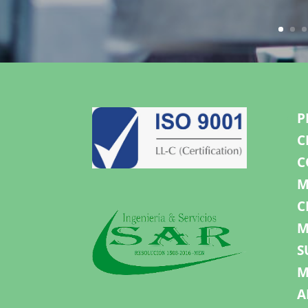
P
C
C
M
C
M
S
M
A