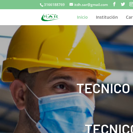
3166188769
itdh.sar@gmail.com
Inicio
Institución
Car
TECNICO
TECNIC