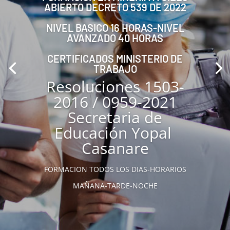
ABIERTO DECRETO 539 DE 2022
NIVEL BASICO 16 HORAS-NIVEL
AVANZADO 40 HORAS
CERTIFICADOS MINISTERIO DE
TRABAJO
Resoluciones 1503-
2016 / 0959-2021
Secretaria de
Educación Yopal
Casanare
FORMACION TODOS LOS DIAS-HORARIOS
MAÑANA-TARDE-NOCHE