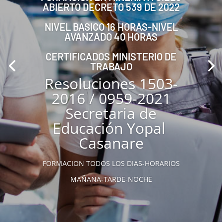
ABIERTO DECRETO 539 DE 2022
NIVEL BASICO 16 HORAS-NIVEL
AVANZADO 40 HORAS
CERTIFICADOS MINISTERIO DE
TRABAJO
Resoluciones 1503-
2016 / 0959-2021
Secretaria de
Educación Yopal
Casanare
FORMACION TODOS LOS DIAS-HORARIOS
MAÑANA-TARDE-NOCHE