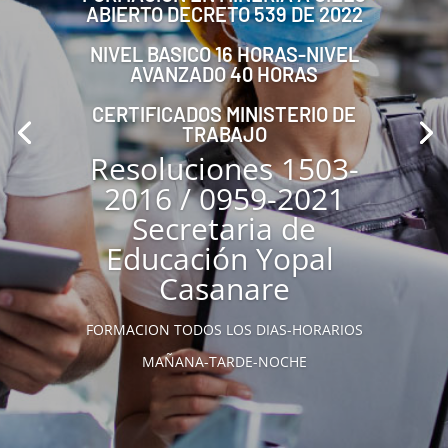
ABIERTO DECRETO 539 DE 2022
NIVEL BASICO 16 HORAS-NIVEL
AVANZADO 40 HORAS
CERTIFICADOS MINISTERIO DE
TRABAJO
Resoluciones 1503-
2016 / 0959-2021
Secretaria de
Educación Yopal
Casanare
FORMACION TODOS LOS DIAS-HORARIOS
MAÑANA-TARDE-NOCHE